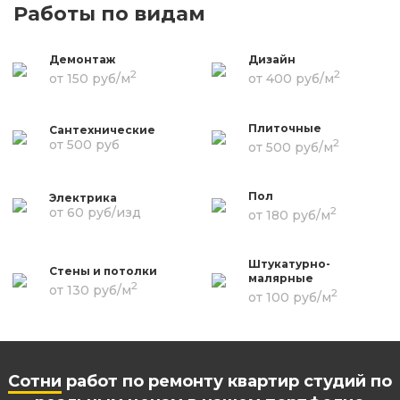
Работы по видам
Демонтаж
Дизайн
2
2
от 150 руб/м
от 400 руб/м
Плиточные
Сантехнические
2
от 500 руб
от 500 руб/м
Пол
Электрика
2
от 60 руб/изд
от 180 руб/м
Штукатурно-
Стены и потолки
малярные
2
от 130 руб/м
2
от 100 руб/м
Сотни
работ по ремонту квартир студий по