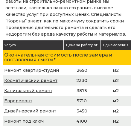
работы на строительно-ремонтном рынке мы
осознали, насколько важно сохранить высокое
качество услуг при доступных ценах. Специалисты
“Короны” знают, как по максимуму сократить сроки
проведения длительного ремонта и сделать его
недорогим без вреда качеству работы и материалов.
Услуга
Цена за работу от:
Ед.измерения
Окончательная стоимость после замера и
составления сметы*
Ремонт квартир-студий
2650
м2
Косметический ремонт
2330
м2
Капитальный ремонт
3875
м2
Евроремонт
5710
м2
Дизайнерский ремонт
3450
м2
Ремонт под ключ
4100
м2