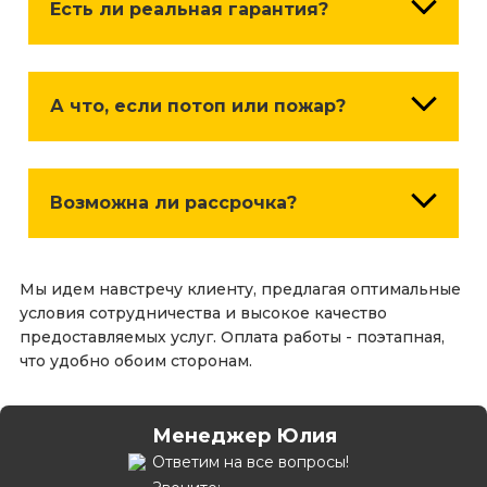
долями, поэтапно.
Есть ли реальная гарантия?
Гарантия по ДОГОВОРУ и по ЗАКОНУ
составляет 3 года.
А что, если потоп или пожар?
В случае ЧС в квартире во время ремонта,
вступает в силу страховка, которую также
Возможна ли рассрочка?
можно оформить вместе с договором. Такие
случаи крайне редки, но имеют место быть!
Да, мы являемся официальными партнерами
Мы идем навстречу клиенту, предлагая оптимальные
нескольких банков, предоставляющих
условия сотрудничества и высокое качество
рассрочку и кредитные продукты с
предоставляемых услуг. Оплата работы - поэтапная,
УНИКАЛЬНЫМИ УСЛОВИЯМИ.
что удобно обоим сторонам.
Менеджер Юлия
Ответим на все вопросы!