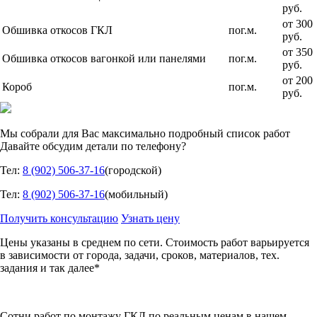
руб.
от 300
Обшивка откосов ГКЛ
пог.м.
руб.
от 350
Обшивка откосов вагонкой или панелями
пог.м.
руб.
от 200
Короб
пог.м.
руб.
Мы собрали для Вас максимально подробный список работ
Давайте обсудим детали по телефону?
Тел:
8 (902) 506-37-16
(городской)
Тел:
8 (902) 506-37-16
(мобильный)
Получить консультацию
Узнать цену
Цены указаны в среднем по сети. Стоимость работ варьируется
в зависимости от города, задачи, сроков, материалов, тех.
задания и так далее*
Сотни
работ по монтажу ГКЛ по реальным ценам в нашем